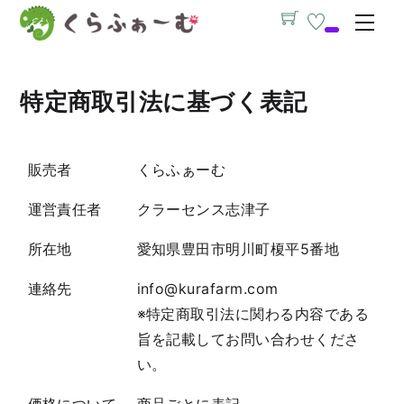
Skip
Men
to
content
特定商取引法に基づく表記
販売者
くらふぁーむ
運営責任者
クラーセンス志津子
所在地
愛知県豊田市明川町榎平5番地
連絡先
info@kurafarm.com
※特定商取引法に関わる内容である
旨を記載してお問い合わせくださ
い。
価格について
商品ごとに表記